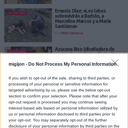
Ernesto Díaz: «Los lobos
ACTUALIDAD
sobrevivirán a Barbón, a
Marcelino Marcos y a María
Santísima»
POR
PABLO BATALLA
Azucena Rico (diseñadora de
ACTUALIDAD
vestuario y de la Sardina): «Soy
un verso libre»
migijon -
Do Not Process My Personal Information
POR
TETÉ BALSEIRO
If you wish to opt-out of the sale, sharing to third parties, or
processing of your personal or sensitive information for
Jorge Pañeda: «La adjudicataria
targeted advertising by us, please use the below opt-out
ACTUALIDAD
del Soccer World deberá incluir
section to confirm your selection. Please note that after your
una zona pública para los
opt-out request is processed you may continue seeing
vecinos»
interest-based ads based on personal information utilized by
POR
AGUSTÍN PALACIO
us or personal information disclosed to third parties prior to
your opt-out. You may separately opt-out of the further
disclosure of your personal information by third parties on the