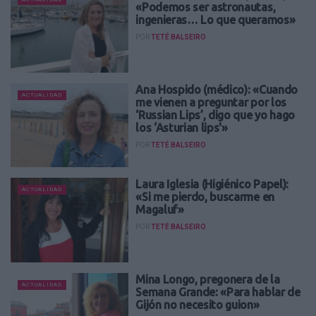
«Podemos ser astronautas,
ingenieras… Lo que queramos»
POR
TETÉ BALSEIRO
Ana Hospido (médico): «Cuando
ACTUALIDAD
me vienen a preguntar por los
‘Russian Lips’, digo que yo hago
los ‘Asturian lips'»
POR
TETÉ BALSEIRO
Laura Iglesia (Higiénico Papel):
ACTUALIDAD
«Si me pierdo, buscarme en
Magaluf»
POR
TETÉ BALSEIRO
Mina Longo, pregonera de la
ACTUALIDAD
Semana Grande: «Para hablar de
Gijón no necesito guion»