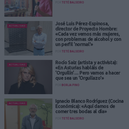
POR
TETÉ BALSEIRO
José Luis Pérez-Espinosa,
ACTUALIDAD
director de Proyecto Hombre:
«Cada vez vemos más mujeres,
con problemas de alcohol y con
un perfil ‘normal'»
POR
TETÉ BALSEIRO
Rocío Saiz (artista y activista):
ACTUALIDAD
«En Asturias habláis de
‘Orgullín’… Pero vamos a hacer
que sea un ‘Orgullazo'»
POR
BORJA PINO
Ignacio Blanco Rodríguez (Cocina
ACTUALIDAD
Económica): «Aquí damos de
comer tres bodas al día»
POR
TETÉ BALSEIRO