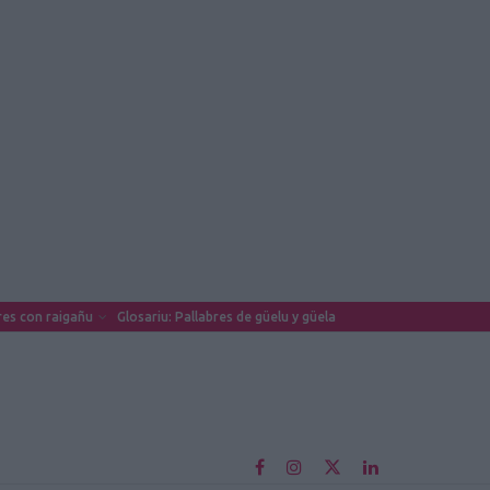
es con raigañu
Glosariu: Pallabres de güelu y güela