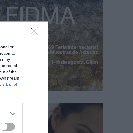
sonal or
ection to
ou may
 personal
out of the
 downstream
B’s List of