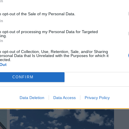
In
o opt-out of the Sale of my Personal Data.
In
to opt-out of processing my Personal Data for Targeted
ing.
In
o opt-out of Collection, Use, Retention, Sale, and/or Sharing
ersonal Data that Is Unrelated with the Purposes for which it
¿De verdad hacen esto?
lected.
Out
ro
Costumbres que rompen todos los esquemas
CONFIRM
Data Deletion
Data Access
Privacy Policy