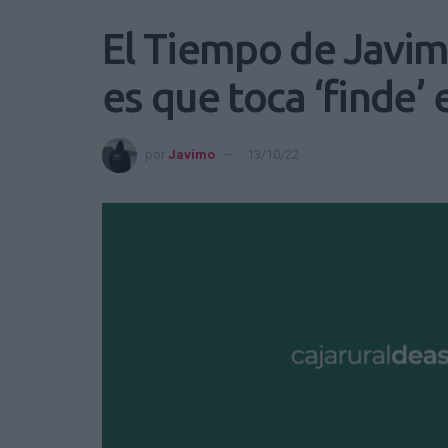
El Tiempo de Javim
es que toca ‘finde’
por
Javimo
13/10/22