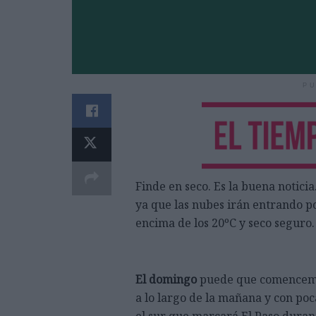
PU
Finde en seco. Es la buena noticia
ya que las nubes irán entrando 
encima de los 20ºC y seco seguro.
El domingo
puede que comencemo
a lo largo de la mañana y con po
el sur que marcará El Paso duran