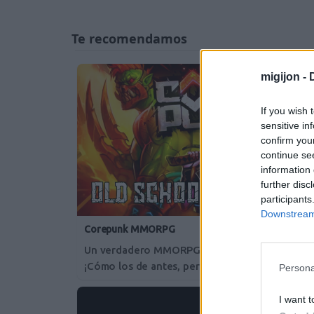
migijon -
If you wish 
sensitive in
confirm you
continue se
information 
further disc
participants
Downstream 
Corepunk MMORPG
Un verdadero MMORPG de la vieja escuela
¡Cómo los de antes, pero mejor!
Persona
I want t