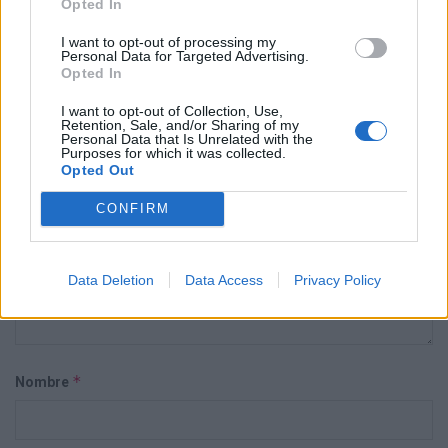
Opted In
Deja una respuesta
I want to opt-out of processing my
Personal Data for Targeted Advertising.
Tu dirección de correo electrónico no será publicada.
Los campos
Opted In
*
obligatorios están marcados con
I want to opt-out of Collection, Use,
Retention, Sale, and/or Sharing of my
*
Comentario
Personal Data that Is Unrelated with the
Purposes for which it was collected.
Opted Out
CONFIRM
Data Deletion
Data Access
Privacy Policy
*
Nombre