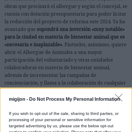
obras que precisará el albergue y según el concejal, se
cuenta con dotación presupuestaria para poder licitar
la redacción del proyecto de reforma este 2024. Ya ha
avanzado que
supondrá una inversión «muy notable»
para la ciudad en materia de bienestar animal que es
«necesaria e inaplazable».
Pintueles, asimismo, quiere
abrir el Albergue de Animales a una mayor
participación del voluntariado y otras entidades
colaboradoras en materia de bienestar animal,
además de incrementar las campañas de
concienciación, y llama a la colaboración de cualquier
interesada.
migijon -
Do Not Process My Personal Information
If you wish to opt-out of the sale, sharing to third parties, or
processing of your personal or sensitive information for
targeted advertising by us, please use the below opt-out
section to confirm your selection. Please note that after your