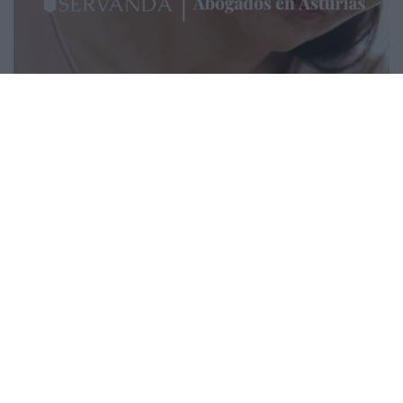
Tu publicidad
Contacto
Aviso legal y protección de datos
Política de cookies
¿Tienes una noticia que contar? Envía un correo a
contacto@migijon.com
© 2025
miGijón
- tu diario digital gratuito por
Personas Comunicación
.