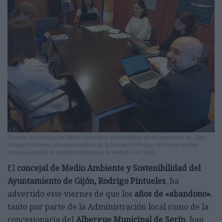
Reunión del concejal de Medio Ambiente y Sostenibilidad del Ayuntamiento de Gijón,
Rodrigo Pintueles, con responsables de la Fundación Amigos del Perro, entidad
concesionaria de la gestión del Albergue de Animales de Serín.
El
concejal de Medio Ambiente y Sostenibilidad del
Ayuntamiento de Gijón, Rodrigo Pintueles
, ha
advertido este viernes de que los
años de «abandono»
,
tanto por parte de la Administración local como de la
concesionaria del
Albergue Municipal de Serín
, han