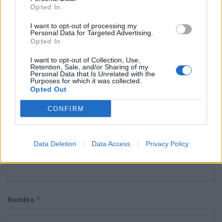
Opted In
Deja una respuesta
I want to opt-out of processing my
Personal Data for Targeted Advertising.
Opted In
Tu dirección de correo electrónico no será publicada.
Los campos
*
obligatorios están marcados con
I want to opt-out of Collection, Use,
Retention, Sale, and/or Sharing of my
Personal Data that Is Unrelated with the
*
Comentario
Purposes for which it was collected.
Opted Out
CONFIRM
Data Deletion
Data Access
Privacy Policy
*
Nombre