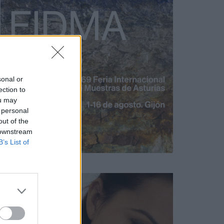
sonal or
ection to
ou may
 personal
out of the
 downstream
B’s List of