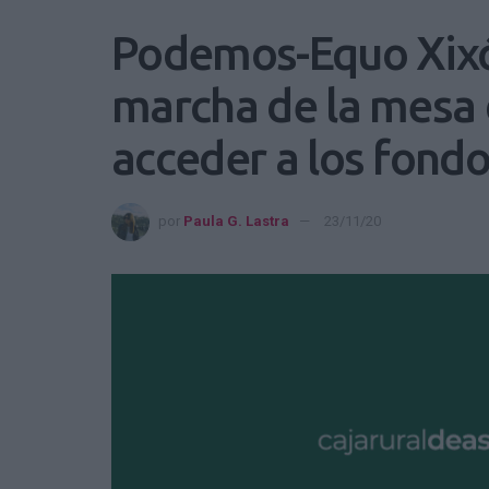
Podemos-Equo Xixó
marcha de la mesa 
acceder a los fond
por
Paula G. Lastra
23/11/20