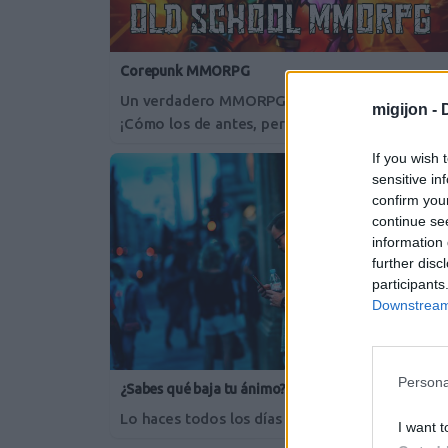
Corepunk MMORPG
Un verdadero MMORPG de la vieja escuela
migijon -
¡Cómo los de antes, pero mejor!
If you wish 
sensitive in
confirm you
continue se
information 
further disc
participants
Downstream 
Persona
¿Sabes qué baja tu ánimo?
Lo haces todos los días y afecta cómo te siente
I want t