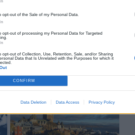
In
o opt-out of the Sale of my Personal Data.
In
to opt-out of processing my Personal Data for Targeted
ing.
In
o opt-out of Collection, Use, Retention, Sale, and/or Sharing
ersonal Data that Is Unrelated with the Purposes for which it
lected.
Out
Señales de agotamiento
¿Te sientes cansado sin razón? Estas señales lo
CONFIRM
explican
Data Deletion
Data Access
Privacy Policy