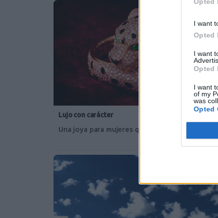
Opted 
I want t
Opted 
I want 
Advertis
Opted 
I want t
of my P
was col
Opted 
Lujo con carácter
Una joya para mujeres que no piden permiso