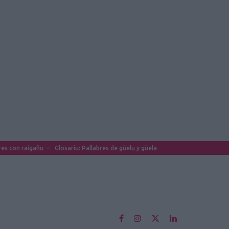
es con raigañu
Glosariu: Pallabres de güelu y güela