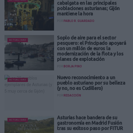
cabalgata en las principales
poblaciones asturianas; Gijón
mantiene la hora
POR
PABLO R. GUARDADO
Soplo de aire para el sector
ACTUALIDAD
pesquero: el Principado apoyará
con un millón de euros la
modernización de la flota y los
planes de explotación
POR
BORJA PINO
Nuevo reconocimiento a un
ACTUALIDAD
pueblo asturiano por su belleza
(y no, no es Cudillero)
POR
REDACCIÓN
Asturias hace bandera de su
ACTUALIDAD
gastronomía en Madrid Fusión
tras su exitoso paso por FITUR