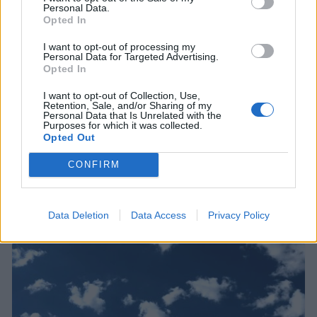
Personal Data.
Opted In
I want to opt-out of processing my
Personal Data for Targeted Advertising.
Opted In
I want to opt-out of Collection, Use,
Retention, Sale, and/or Sharing of my
Personal Data that Is Unrelated with the
Purposes for which it was collected.
Opted Out
CONFIRM
9 apps que valen oro
Data Deletion
Data Access
Privacy Policy
No son populares, pero sí extraordinariamente útiles