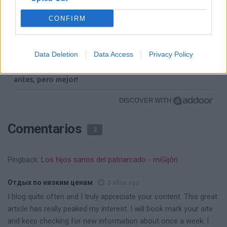
CONFIRM
Corepunk MMORPG
Data Deletion
Data Access
Privacy Policy
Un verdadero MMORPG de la vieja escuela ¡Cómo los de
antes, pero mejor!
DISCOVER WITH
Comentarios
2
Pingback:
Los hijos sanos del patriarcado - miGijón
Отдых по низким ценам
3 años ago
I blog quite often and I truly appreciate your content. This great
article has really peaked my interest. I will book mark your site
and keep checking for new information about once a week. I