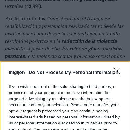
sexuales (43,9%).
Así, los resultados,
“muestran que el trabajo en
sensibilización y prevención realizado tanto desde las
instituciones como desde la sociedad civil, ha tenido
resultados positivos en la
reducción de la violencia
machista.
A pesar de ello,
los roles de género sexistas
persisten
. Y
la violencia sexual y el acoso sexual online
sufrido por adolescentes aumentan
significativamente, por lo que es indispensable seguir
migijon -
Do Not Process My Personal Information
llevando a cabo políticas públicas destinadas a
combatir estas formas de violencia machistas”,
recoge
If you wish to opt-out of the sale, sharing to third parties, or
processing of your personal or sensitive information for
la web de la Moncloa.
targeted advertising by us, please use the below opt-out
section to confirm your selection. Please note that after your
opt-out request is processed you may continue seeing
interest-based ads based on personal information utilized by
us or personal information disclosed to third parties prior to
your opt-out. You may separately opt-out of the further